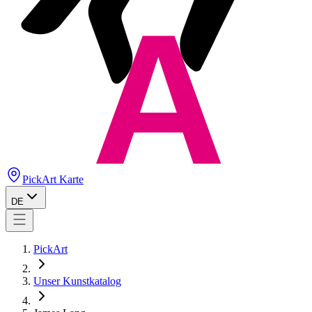
PickArt Karte
DE
PickArt
Unser Kunstkatalog